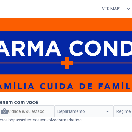
VER MAIS
REDES
SOCIAIS
VÍDEO
binam com você
Cidade e/ou estado
Departamento
Regime
excel
php
assistente
desenvolvedor
marketing