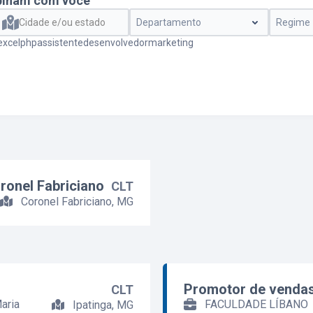
binam com você
Cidade e/ou estado
Departamento
Regime
excel
php
assistente
desenvolvedor
marketing
ronel Fabriciano
CLT
Coronel Fabriciano, MG
Promotor de venda
CLT
aria
FACULDADE LÍBANO
Ipatinga, MG