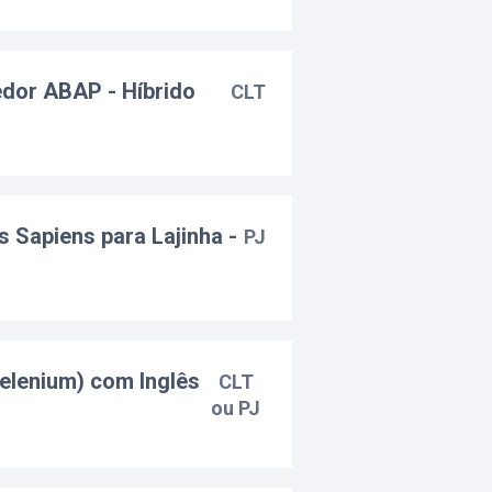
edor ABAP - Híbrido
CLT
s Sapiens para Lajinha -
PJ
elenium) com Inglês
CLT
o
ou PJ