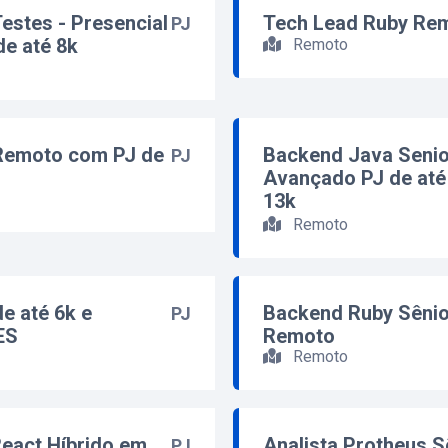
Testes - Presencial
Tech Lead Ruby Rem
PJ
de até 8k
Remoto
 Remoto com PJ de
Backend Java Senio
PJ
Avançado PJ de até
13k
Remoto
e até 6k e
Backend Ruby Sênior
PJ
ES
Remoto
Remoto
React Híbrido em
Analista Protheus 
PJ