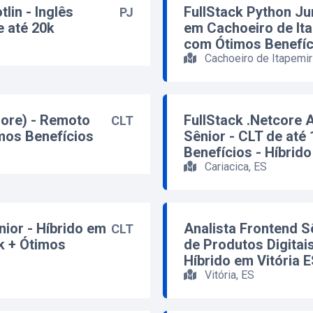
lin - Inglês
FullStack Python Ju
PJ
 até 20k
em Cachoeiro de Ita
com Ótimos Benefíc
Cachoeiro de Itapemir
Core) - Remoto
FullStack .Netcore 
CLT
mos Benefícios
Sênior - CLT de até
Benefícios - Híbrid
Cariacica, ES
nior - Híbrido em
Analista Frontend S
CLT
4k + Ótimos
de Produtos Digitais
Híbrido em Vitória 
Vitória, ES