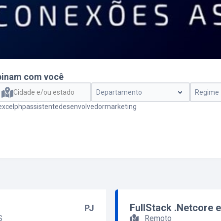
binam com você
Cidade e/ou estado
Departamento
Regime
excel
php
assistente
desenvolvedor
marketing
FullStack .Netcore 
PJ
S
Remoto