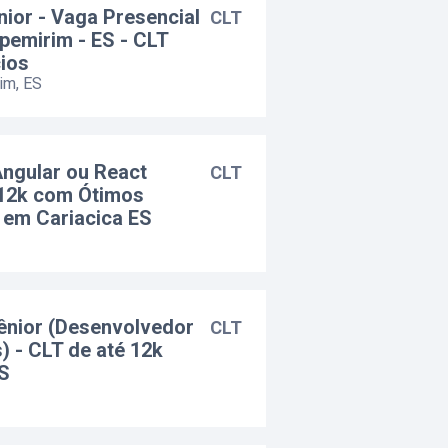
nior - Vaga Presencial
CLT
pemirim - ES - CLT
ios
im, ES
Angular ou React
CLT
 12k com Ótimos
o em Cariacica ES
ênior (Desenvolvedor
CLT
) - CLT de até 12k
ES