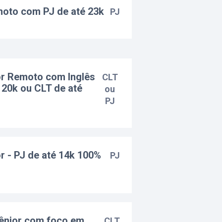
oto com PJ de até 23k
PJ
r Remoto com Inglês
CLT
 20k ou CLT de até
ou
PJ
 - PJ de até 14k 100%
PJ
Sênior com foco em
CLT