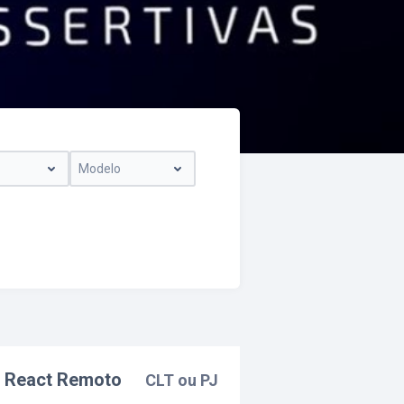
Modelo
e React Remoto
CLT ou PJ