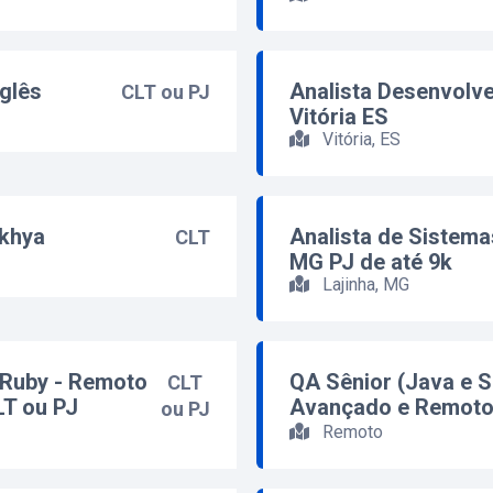
glês
Analista Desenvolv
CLT ou PJ
Vitória ES
Vitória, ES
nkhya
Analista de Sistema
CLT
MG PJ de até 9k
Lajinha, MG
 Ruby - Remoto
QA Sênior (Java e S
CLT
LT ou PJ
Avançado e Remot
ou PJ
Remoto