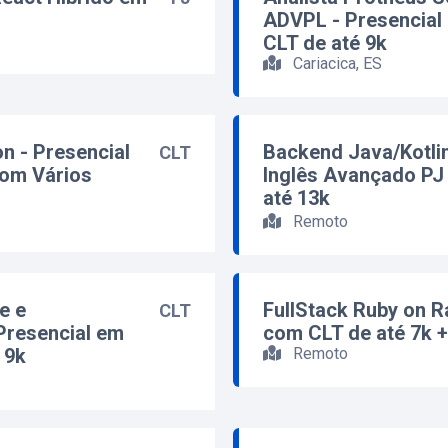
ADVPL - Presencial
CLT de até 9k
Cariacica, ES
n - Presencial
Backend Java/Kotli
CLT
com Vários
Inglês Avançado PJ 
até 13k
Remoto
e e
FullStack Ruby on R
CLT
 Presencial em
com CLT de até 7k +
Remoto
 9k