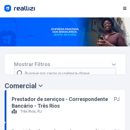
REDES SOCIAIS
BENEFÍCIOS
VALORES
VÍDEO
Mostrar Filtros
Faça parte do nosso Banco de Talentos
Comercial
Cidade e/ou estado
Departamento
Prestador de serviços - Correspondente
PJ
Bancário - Três Rios
Regime
Três Rios, RJ
Modelo