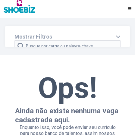
REDES SOCIAIS
Mostrar Filtros
VALORES
VÍDEO
Cidade e/ou estado
Departamento
Faça parte do nosso Banco de Talentos
Ops!
Regime
Modelo
Ainda não existe nenhuma vaga
cadastrada aqui.
Enquanto isso, você pode enviar seu currículo
para nosso banco de talentos, assim nossos