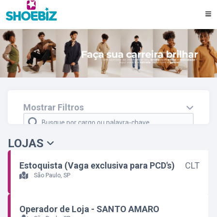
REDES SOCIAIS
VALORES
VÍDEO
Mostrar Filtros
Faça parte do nosso Banco de Talentos
LOJAS
Cidade e/ou estado
Departamento
Estoquista (Vaga exclusiva para PCD's)
CLT
São Paulo, SP
Regime
Modelo
Operador de Loja - SANTO AMARO